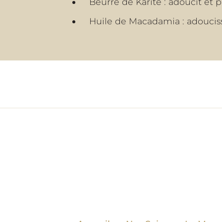
Beurre de Karité : adoucit et
Huile de Macadamia : adoucis