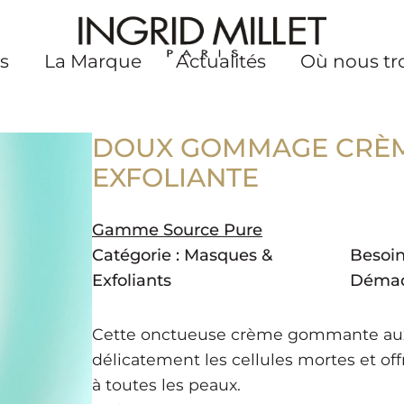
s
La Marque
Actualités
Où nous tr
DOUX GOMMAGE CRÈM
EXFOLIANTE
Gamme Source Pure
Catégorie :
Masques &
Besoin
Exfoliants
Démaq
Cette onctueuse crème gommante aux 
délicatement les cellules mortes et of
à toutes les peaux.